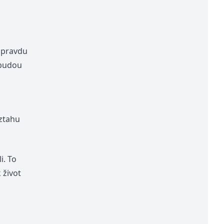
 opravdu
 budou
vztahu
i. To
 život