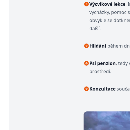
Výcvikové lekce
. 
vycházky, pomoc s
obvykle se dotknem
další.
Hlídání
během dne,
Psí penzion
, tedy
prostředí.
Konzultace
součas