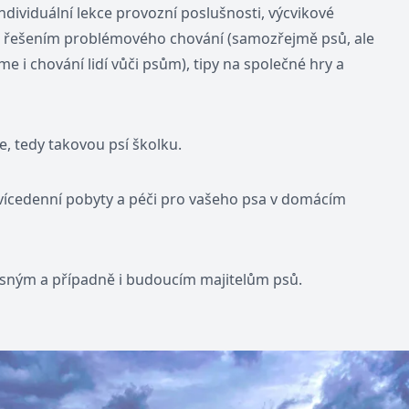
Individuální lekce provozní poslušnosti, výcvikové
 řešením problémového chování (samozřejmě psů, ale
e i chování lidí vůči psům), tipy na společné hry a
 tedy takovou psí školku.
 vícedenní pobyty a péči pro vašeho psa v domácím
ným a případně i budoucím majitelům psů.