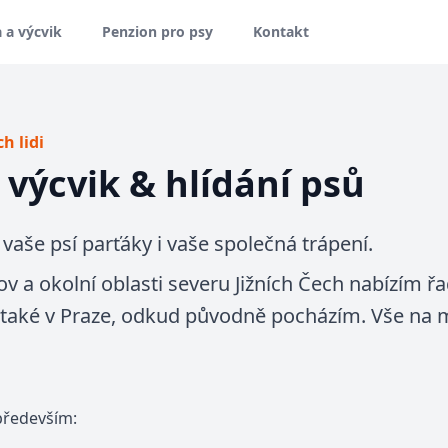
 a výcvik
Penzion pro psy
Kontakt
ch lidi
 výcvik & hlídání psů
 vaše psí parťáky i vaše společná trápení.
 a okolní oblasti severu Jižních Čech nabízím ř
ně také v Praze, odkud původně pocházím. Vše na 
především: