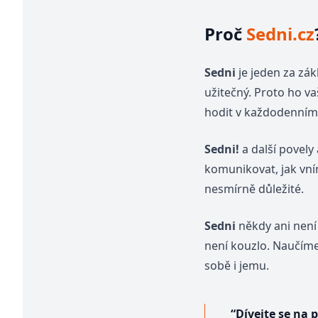
Proč
Sedni.cz
Sedni
je jeden za zák
užitečný. Proto ho v
hodit v každodenním 
Sedni!
a další povely
komunikovat, jak vním
nesmírně důležité.
Sedni
někdy ani není 
není kouzlo. Naučíme 
sobě i jemu.
“Dívejte se na 