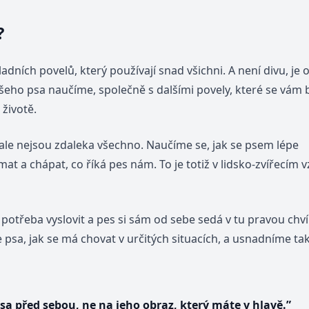
?
ladních povelů, který používají snad všichni. A není divu, je
ašeho psa naučíme, společně s dalšími povely, které se vám
životě.
 ale nejsou zdaleka všechno. Naučíme se, jak se psem lépe
at a chápat, co říká pes nám. To je totiž v lidsko-zvířecím 
potřeba vyslovit a pes si sám od sebe sedá v tu pravou chvíl
psa, jak se má chovat v určitých situacích, a usnadníme tak
psa před sebou, ne na jeho obraz, který máte v hlavě.”